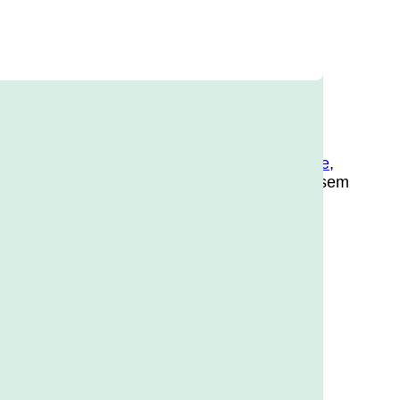
onen
. Eine davon ist das Französische
Roulette
,
t und was ist die Geschichte dahinter? In diesem
anntesten Varianten ist das Französische
 Das Französische Roulette gilt als die