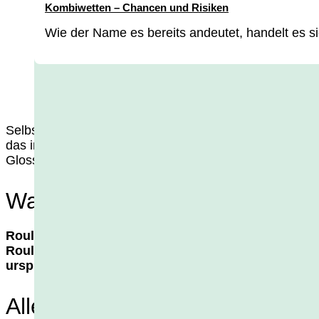
Kombiwetten – Chancen und Risiken
Wie der Name es bereits andeutet, handelt es s
Selbst für Laien ist
Roulette
ein
bekanntes Glücksspie
das in vielen Casinos weltweit angeboten wird. Aber wa
Glossar-Text werden alle wichtigen Informationen und 
Was ist Französisches Roulett
Roulette
ist ein weltweit bekanntes Glücksspiel, das i
Roulette
. Hierbei handelt es sich um eine Roulette-Vari
ursprüngliche Version des Roulette-Spiels
, die sic
Alle Fakten rund um Französis