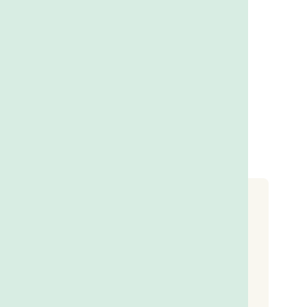
nn.
uf der ganzen Welt gespielt. Das Spiel bietet
uf sich zieht. Eines der wichtigsten