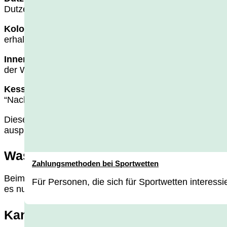
Dutzends fällt, erhalten Sie eine Auszahlung von 2:1.
Kolonnen:
Sie können auf eine der drei
Kolonnen auf
erhalten Sie eine Auszahlung von 2:1.
Innenwetten:
Hier haben Sie die Möglichkeit, auf eine
der Wette. Zum Beispiel, wenn Sie auf eine einzelne Z
Kesselspiel:
Hier können Sie auf eine
bestimmte Gru
“Nachbarn” bezeichnet. Wenn Sie gewinnen, hängt die
Diese sind nur einige Beispiele, wie Sie beim französi
ausprobieren können, um Ihre
Gewinnchancen
zu maxi
Was ist der Unterschied zwischen F
Zahlungsmethoden bei Sportwetten
Beim Amerikanischen Roulette gibt es zusätzlich zur Nu
Für Personen, die sich für Sportwetten interes
es nur eine Null.
Kann man Französisches Roulette au