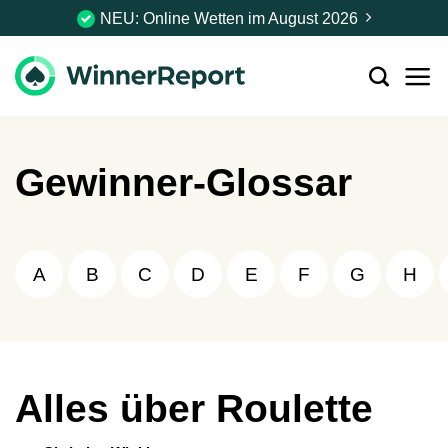
Zum
NEU: Online Wetten im August 2026
Inhalt
springen
Gewinner-Glossar
A
B
C
D
E
F
G
H
Alles über Roulette