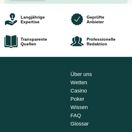
Langjährige
Geprüfte
Expertise
Anbieter
Transparente
Professionelle
Quellen
Redaktion
Über uns
Wetten
Casino
Poker
Wissen
FAQ
Glossar