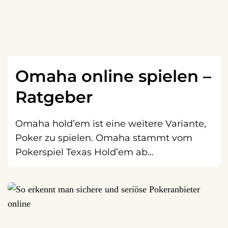
Omaha online spielen –
Ratgeber
Omaha hold’em ist eine weitere Variante,
Poker zu spielen. Omaha stammt vom
Pokerspiel Texas Hold’em ab...