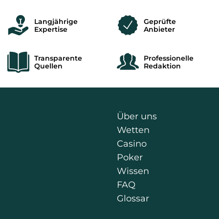
Langjährige
Geprüfte
Expertise
Anbieter
Transparente
Professionelle
Quellen
Redaktion
Über uns
Wetten
Casino
Poker
Wissen
FAQ
Glossar