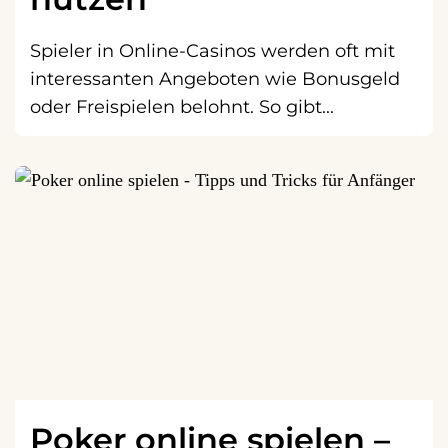
Spieler in Online-Casinos werden oft mit
interessanten Angeboten wie Bonusgeld
oder Freispielen belohnt. So gibt...
Poker online spielen –