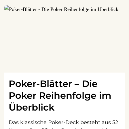
Poker-Blätter – Die
Poker Reihenfolge im
Überblick
Das klassische Poker-Deck besteht aus 52