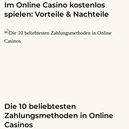
Im Online Casino kostenlos
spielen: Vorteile & Nachteile
Die 10 beliebtesten
Zahlungsmethoden in Online
Casinos