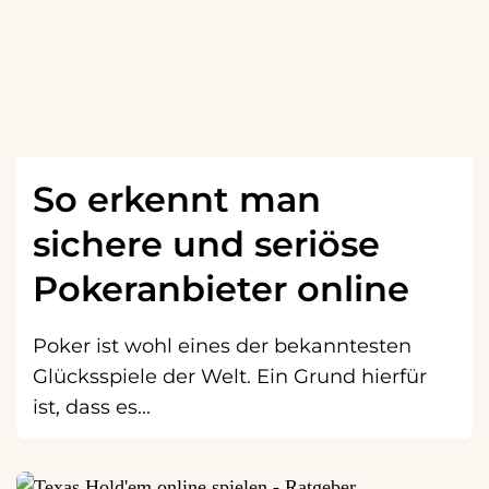
So erkennt man
sichere und seriöse
Pokeranbieter online
Poker ist wohl eines der bekanntesten
Glücksspiele der Welt. Ein Grund hierfür
ist, dass es...