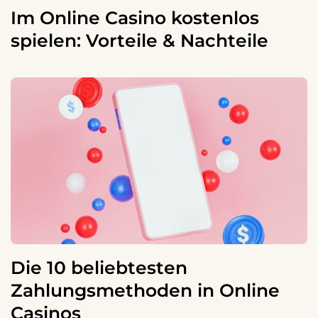
Im Online Casino kostenlos
spielen: Vorteile & Nachteile
Die 10 beliebtesten
Zahlungsmethoden in Online
Casinos