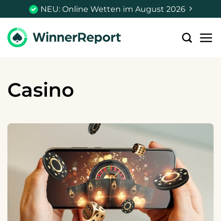
Zum
NEU: Online Wetten im August 2026
Inhalt
springen
Casino