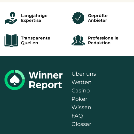
Langjährige
Geprüfte
Expertise
Anbieter
Transparente
Professionelle
Quellen
Redaktion
Über uns
Wetten
Casino
Poker
Wissen
FAQ
Glossar