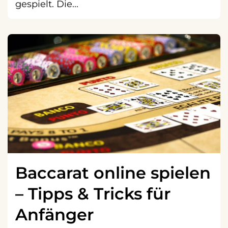
gespielt. Die...
Baccarat online spielen
– Tipps & Tricks für
Anfänger