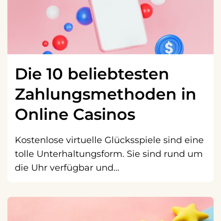
Die 10 beliebtesten
Zahlungsmethoden in
Online Casinos
Kostenlose virtuelle Glücksspiele sind eine
tolle Unterhaltungsform. Sie sind rund um
die Uhr verfügbar und...