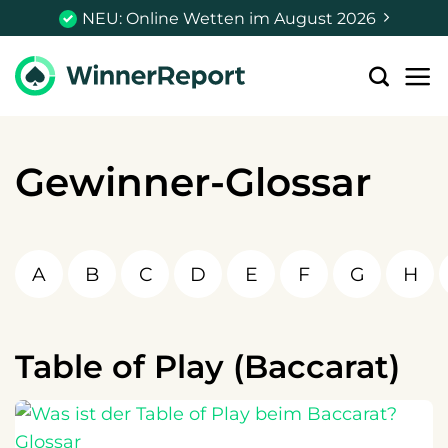
Zum
NEU: Online Wetten im August 2026
Inhalt
springen
Gewinner-Glossar
A
B
C
D
E
F
G
H
Table of Play (Baccarat)