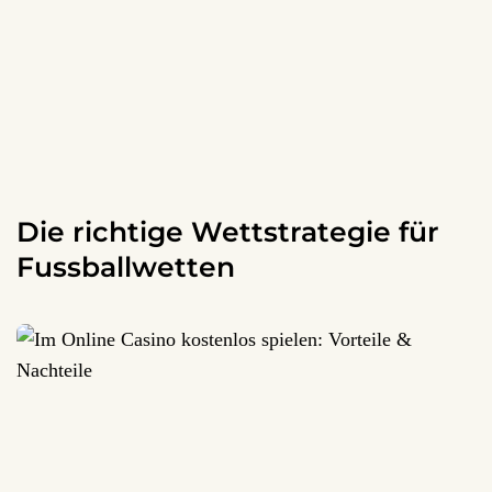
Die richtige Wettstrategie für
Fussballwetten