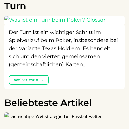
Turn
Der Turn ist ein wichtiger Schritt im
Spielverlauf beim Poker, insbesondere bei
der Variante Texas Hold’em. Es handelt
sich um den vierten gemeinsamen
(gemeinschaftlichen) Karten…
Weiterlesen
→
Beliebteste Artikel