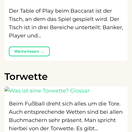
Der Table of Play beim Baccarat ist der
Tisch, an dem das Spiel gespielt wird. Der
Tisch ist in drei Bereiche unterteilt: Banker,
Player und…
Weiterlesen
→
Torwette
Beim Fußball dreht sich alles um die Tore.
Auch entsprechende Wetten sind bei allen
Buchmachern sehr präsent. Man spricht
hierbei von der Torwette. Es gibt…