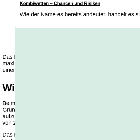
Kombiwetten – Chancen und Risiken
Wie der Name es bereits andeutet, handelt es s
Das Einheitensystem ist eine Strategie, die bei Sport
maximieren. Es ist bei vielen Buchmachern und Wettanb
einen
Gewinn
nach Ansicht der Spieler erhöhen kann.
Wie funktioniert das Einhei
Beim Einheitensystem wird das Wettbudget in eine feste
Grundlage für die Berechnung der Quoten und damit d
aufzuteilen und für jede Wette eine feste Anzahl von 
von 2.00 hat, würde dies einen Gewinn von 40 Einheit
Das Einheitensystem ermöglicht es, das Risiko von Ver