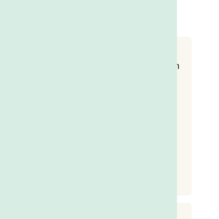
n Bereichen angewendet wird, darunter auch im