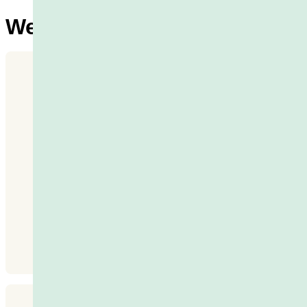
Weitere Glossareinträge
Fibonacci-Strategi
Die Fibonacci Zahlenreihe 
Glücksspiel und bei…
Gewinnprogressio