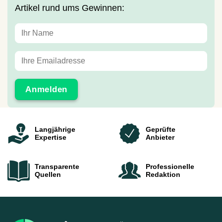
Artikel rund ums Gewinnen:
Langjährige
Geprüfte
Expertise
Anbieter
Transparente
Professionelle
Quellen
Redaktion