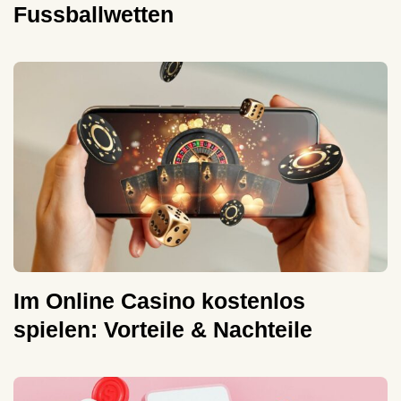
Fussballwetten
Im Online Casino kostenlos
spielen: Vorteile & Nachteile