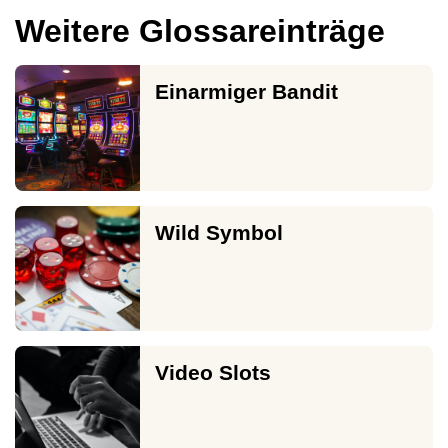
Weitere Glossareinträge
Einarmiger Bandit
Wild Symbol
Video Slots