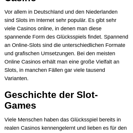
Vor allem in Deutschland und den Niederlanden
sind Slots im Internet sehr populär. Es gibt sehr
viele Casinos online, in denen man diese
spannende Form des Glücksspiels findet. Spannend
an Online-Slots sind die unterschiedlichen Formate
und grafischen Umsetzungen. Bei den meisten
Online Casinos erhält man eine große Vielfalt an
Slots, in manchen Fällen gar viele tausend
Varianten.
Geschichte der Slot-
Games
Viele Menschen haben das Glücksspiel bereits in
realen Casinos kennengelernt und lieben es für den