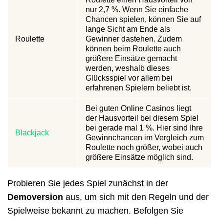
nur 2,7 %. Wenn Sie einfache
Chancen spielen, können Sie auf
lange Sicht am Ende als
Roulette
Gewinner dastehen. Zudem
können beim Roulette auch
größere Einsätze gemacht
werden, weshalb dieses
Glücksspiel vor allem bei
erfahrenen Spielern beliebt ist.
Bei guten Online Casinos liegt
der Hausvorteil bei diesem Spiel
bei gerade mal 1 %. Hier sind Ihre
Blackjack
Gewinnchancen im Vergleich zum
Roulette noch größer, wobei auch
größere Einsätze möglich sind.
Probieren Sie jedes Spiel zunächst in der
Demoversion
aus, um sich mit den Regeln und der
Spielweise bekannt zu machen. Befolgen Sie