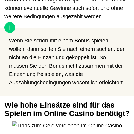
können eventuelle Gewinne auch sofort und ohne
weitere Bedingungen ausgezahlt werden.
i
Wenn Sie schon mit einem Bonus spielen
wollen, dann sollten Sie nach einem suchen, der
nicht an die Einzahlung gekoppelt ist. So
müssen Sie den Bonus nicht zusammen mit der
Einzahlung freispielen, was die
Auszahlungsbedingungen wesentlich erleichtert.
Wie hohe Einsätze sind für das
Spielen im Online Casino benötigt?