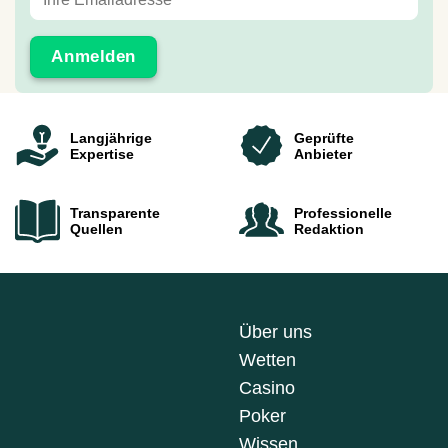
Langjährige
Geprüfte
Expertise
Anbieter
Transparente
Professionelle
Quellen
Redaktion
Über uns
Wetten
Casino
Poker
Wissen