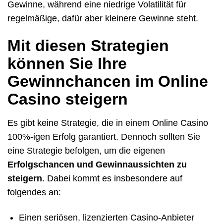
Gewinne, während eine niedrige Volatilität für
regelmäßige, dafür aber kleinere Gewinne steht.
Mit diesen Strategien
können Sie Ihre
Gewinnchancen im Online
Casino steigern
Es gibt keine Strategie, die in einem Online Casino
100%-igen Erfolg garantiert. Dennoch sollten Sie
eine Strategie befolgen, um die eigenen
Erfolgschancen und Gewinnaussichten zu
steigern
. Dabei kommt es insbesondere auf
folgendes an:
Einen seriösen, lizenzierten Casino-Anbieter