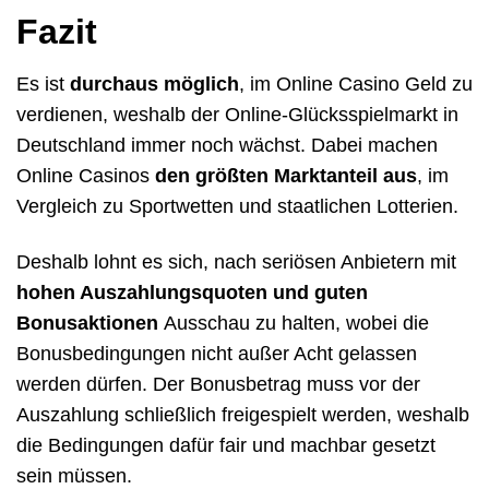
Fazit
Es ist
durchaus möglich
, im Online Casino Geld zu
verdienen, weshalb der Online-Glücksspielmarkt in
Deutschland immer noch wächst. Dabei machen
Online Casinos
den größten Marktanteil aus
, im
Vergleich zu Sportwetten und staatlichen Lotterien.
Deshalb lohnt es sich, nach seriösen Anbietern mit
hohen Auszahlungsquoten und guten
Bonusaktionen
Ausschau zu halten, wobei die
Bonusbedingungen nicht außer Acht gelassen
werden dürfen. Der Bonusbetrag muss vor der
Auszahlung schließlich freigespielt werden, weshalb
die Bedingungen dafür fair und machbar gesetzt
sein müssen.