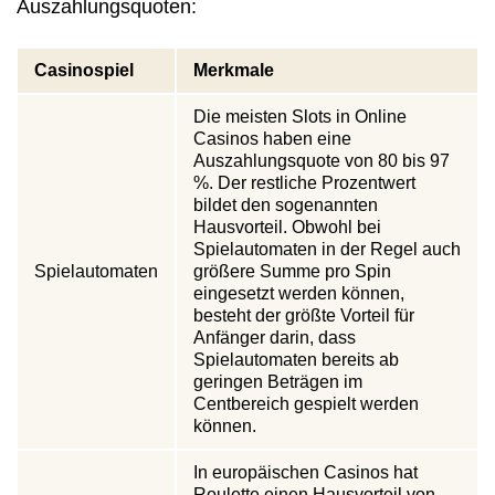
Auszahlungsquoten:
Casinospiel
Merkmale
Die meisten Slots in Online
Casinos haben eine
Auszahlungsquote von 80 bis 97
%. Der restliche Prozentwert
bildet den sogenannten
Hausvorteil. Obwohl bei
Spielautomaten in der Regel auch
Spielautomaten
größere Summe pro Spin
eingesetzt werden können,
besteht der größte Vorteil für
Anfänger darin, dass
Spielautomaten bereits ab
geringen Beträgen im
Centbereich gespielt werden
können.
In europäischen Casinos hat
Roulette einen Hausvorteil von