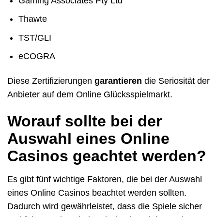
Gaming Associates Pty Ltd
Thawte
TST/GLI
eCOGRA
Diese Zertifizierungen
garantieren
die Seriosität der
Anbieter auf dem Online Glücksspielmarkt.
Worauf sollte bei der
Auswahl eines Online
Casinos geachtet werden?
Es gibt fünf wichtige Faktoren, die bei der Auswahl
eines Online Casinos beachtet werden sollten.
Dadurch wird gewährleistet, dass die Spiele sicher