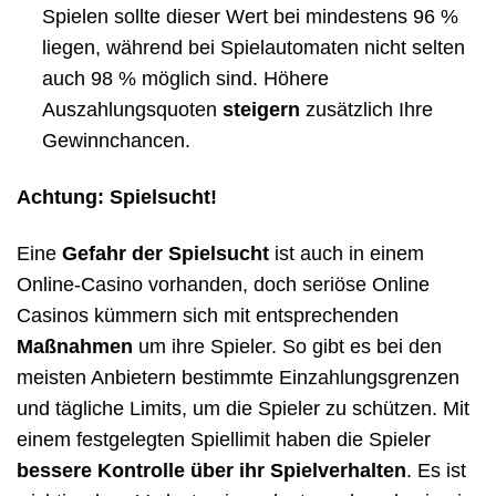
Spielen sollte dieser Wert bei mindestens 96 %
liegen, während bei Spielautomaten nicht selten
auch 98 % möglich sind. Höhere
Auszahlungsquoten
steigern
zusätzlich Ihre
Gewinnchancen.
Achtung: Spielsucht!
Eine
Gefahr der Spielsucht
ist auch in einem
Online-Casino vorhanden, doch seriöse Online
Casinos kümmern sich mit entsprechenden
Maßnahmen
um ihre Spieler. So gibt es bei den
meisten Anbietern bestimmte Einzahlungsgrenzen
und tägliche Limits, um die Spieler zu schützen. Mit
einem festgelegten Spiellimit haben die Spieler
bessere Kontrolle über ihr Spielverhalten
. Es ist