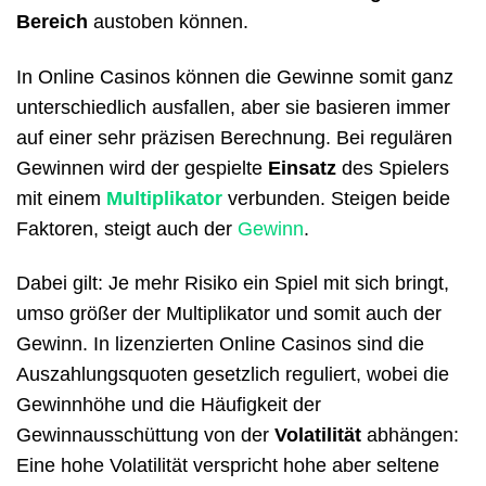
Bereich
austoben können.
In Online Casinos können die Gewinne somit ganz
unterschiedlich ausfallen, aber sie basieren immer
auf einer sehr präzisen Berechnung. Bei regulären
Gewinnen wird der gespielte
Einsatz
des Spielers
mit einem
Multiplikator
verbunden. Steigen beide
Faktoren, steigt auch der
Gewinn
.
Dabei gilt: Je mehr Risiko ein Spiel mit sich bringt,
umso größer der Multiplikator und somit auch der
Gewinn. In lizenzierten Online Casinos sind die
Auszahlungsquoten gesetzlich reguliert, wobei die
Gewinnhöhe und die Häufigkeit der
Gewinnausschüttung von der
Volatilität
abhängen:
Eine hohe Volatilität verspricht hohe aber seltene