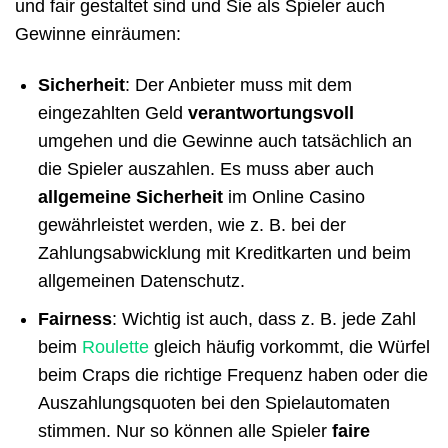
und fair gestaltet sind und Sie als Spieler auch
Gewinne einräumen:
Sicherheit
: Der Anbieter muss mit dem
eingezahlten Geld
verantwortungsvoll
umgehen und die Gewinne auch tatsächlich an
die Spieler auszahlen. Es muss aber auch
allgemeine Sicherheit
im Online Casino
gewährleistet werden, wie z. B. bei der
Zahlungsabwicklung mit Kreditkarten und beim
allgemeinen Datenschutz.
Fairness
: Wichtig ist auch, dass z. B. jede Zahl
beim
Roulette
gleich häufig vorkommt, die Würfel
beim Craps die richtige Frequenz haben oder die
Auszahlungsquoten bei den Spielautomaten
stimmen. Nur so können alle Spieler
faire