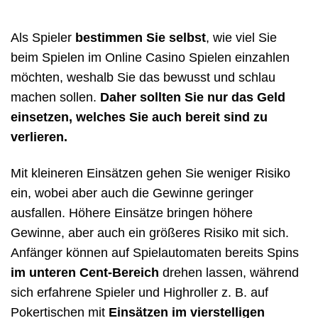
Als Spieler
bestimmen Sie selbst
, wie viel Sie
beim Spielen im Online Casino Spielen einzahlen
möchten, weshalb Sie das bewusst und schlau
machen sollen.
Daher sollten Sie nur das Geld
einsetzen, welches Sie auch bereit sind zu
verlieren.
Mit kleineren Einsätzen gehen Sie weniger Risiko
ein, wobei aber auch die Gewinne geringer
ausfallen. Höhere Einsätze bringen höhere
Gewinne, aber auch ein größeres Risiko mit sich.
Anfänger können auf Spielautomaten bereits Spins
im unteren Cent-Bereich
drehen lassen, während
sich erfahrene Spieler und Highroller z. B. auf
Pokertischen mit
Einsätzen im vierstelligen