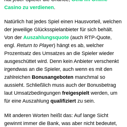
Casino zu verdienen
.
Natürlich hat jedes Spiel einen Hausvorteil, welchen
der jeweilige Glücksspielanbieter für sich behält.
Von der
Auszahlungsquote
(auch RTP-Quote,
engl.
Return to Player
) hängt es ab, welcher
Prozentsatz des Umsatzes an die Spieler wieder
ausgeschüttet wird. Denn kein Anbieter verschenkt
irgendwas an die Spieler, auch wenn es mit den
zahlreichen
Bonusangeboten
manchmal so
aussieht. Schließlich muss auch der Bonusbetrag
laut Umsatzbedingungen
freigespielt
werden, um
für eine Auszahlung
qualifiziert
zu sein.
Mit anderen Worten heißt das: Auf lange Sicht
gewinnt immer die Bank, was aber nicht bedeutet,