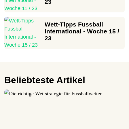
23
Wett-Tipps Fussball
International - Woche 15 /
23
Beliebteste Artikel