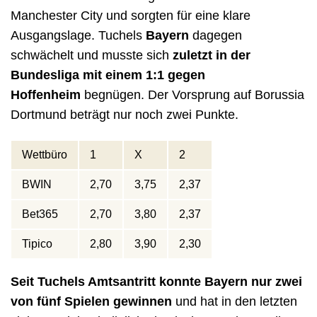
Manchester City und sorgten für eine klare
Ausgangslage. Tuchels
Bayern
dagegen
schwächelt und musste sich
zuletzt in der
Bundesliga mit einem 1:1 gegen
Hoffenheim
begnügen. Der Vorsprung auf Borussia
Dortmund beträgt nur noch zwei Punkte.
Wettbüro
1
X
2
BWIN
2,70
3,75
2,37
Bet365
2,70
3,80
2,37
Tipico
2,80
3,90
2,30
Seit Tuchels Amtsantritt konnte Bayern nur zwei
von fünf Spielen gewinnen
und hat in den letzten