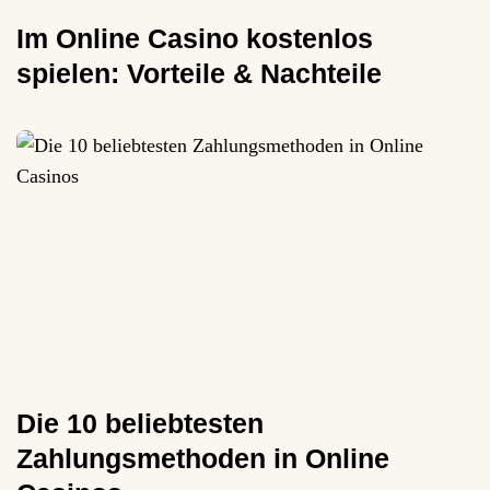
Im Online Casino kostenlos
spielen: Vorteile & Nachteile
Die 10 beliebtesten
Zahlungsmethoden in Online