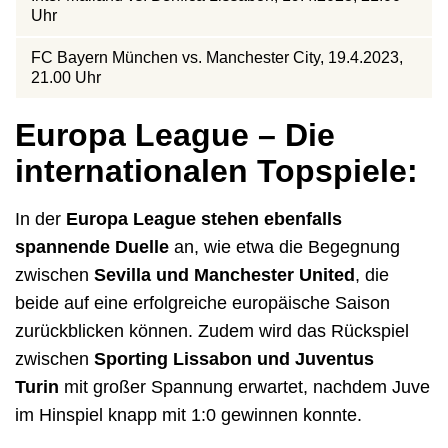
Uhr
FC Bayern München vs. Manchester City, 19.4.2023,
21.00 Uhr
Europa League – Die
internationalen Topspiele:
In der
Europa League stehen ebenfalls
spannende Duelle
an, wie etwa die Begegnung
zwischen
Sevilla und Manchester United
, die
beide auf eine erfolgreiche europäische Saison
zurückblicken können. Zudem wird das Rückspiel
zwischen
Sporting Lissabon und Juventus
Turin
mit großer Spannung erwartet, nachdem Juve
im Hinspiel knapp mit 1:0 gewinnen konnte.