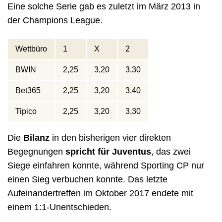
Eine solche Serie gab es zuletzt im März 2013 in
der Champions League.
Wettbüro
1
X
2
BWIN
2,25
3,20
3,30
Bet365
2,25
3,20
3,40
Tipico
2,25
3,20
3,30
Die
Bilanz
in den bisherigen vier direkten
Begegnungen
spricht für Juventus
, das zwei
Siege einfahren konnte, während Sporting CP nur
einen Sieg verbuchen konnte. Das letzte
Aufeinandertreffen im Oktober 2017 endete mit
einem 1:1-Unentschieden.