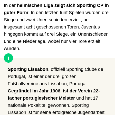
In der
heimischen Liga zeigt sich Sporting CP in
guter Form
: In den letzten fünf Spielen wurden drei
Siege und zwei Unentschieden erzielt, bei
insgesamt acht geschossenen Toren. Juventus
hingegen kommt auf drei Siege, ein Unentschieden
und eine Niederlage, wobei nur vier Tore erzielt
wurden.
i
Sporting Lissabon
, offiziell Sporting Clube de
Portugal, ist einer der drei großen
Fußballvereine aus Lissabon, Portugal.
Gegründet im Jahr 1906, ist der Verein 22-
facher portugiesischer Meister
und hat 17
nationale Pokaltitel gewonnen. Sporting
Lissabon ist für seine erfolgreiche Jugendarbeit