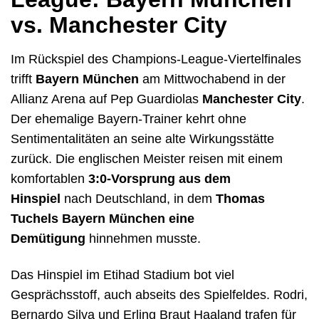
vs. Manchester City
Im Rückspiel des Champions-League-Viertelfinales
trifft
Bayern München
am Mittwochabend in der
Allianz Arena auf Pep Guardiolas
Manchester City
.
Der ehemalige Bayern-Trainer kehrt ohne
Sentimentalitäten an seine alte Wirkungsstätte
zurück. Die englischen Meister reisen mit einem
komfortablen
3:0-Vorsprung aus dem
Hinspiel
nach Deutschland, in dem
Thomas
Tuchels Bayern München eine
Demütigung
hinnehmen musste.
Das Hinspiel im Etihad Stadium bot viel
Gesprächsstoff, auch abseits des Spielfeldes. Rodri,
Bernardo Silva und Erling Braut Haaland trafen für