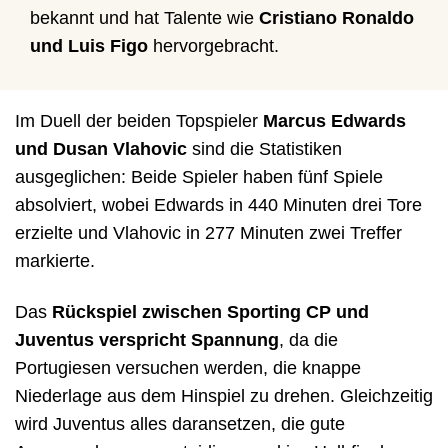
bekannt und hat Talente wie
Cristiano Ronaldo
und Luis Figo
hervorgebracht.
Im Duell der beiden Topspieler
Marcus Edwards
und Dusan Vlahovic
sind die Statistiken
ausgeglichen: Beide Spieler haben fünf Spiele
absolviert, wobei Edwards in 440 Minuten drei Tore
erzielte und Vlahovic in 277 Minuten zwei Treffer
markierte.
Das
Rückspiel zwischen Sporting CP und
Juventus verspricht Spannung
, da die
Portugiesen versuchen werden, die knappe
Niederlage aus dem Hinspiel zu drehen. Gleichzeitig
wird Juventus alles daransetzen, die gute