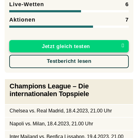
Live-Wetten
6
Aktionen
7
Jetzt gleich testen
Testbericht lesen
Champions League – Die
internationalen Topspiele
Chelsea vs. Real Madrid, 18.4.2023, 21.00 Uhr
Napoli vs. Milan, 18.4.2023, 21.00 Uhr
Inter Mailand vs. Benfica Lissabon, 19.4.2023, 21.00