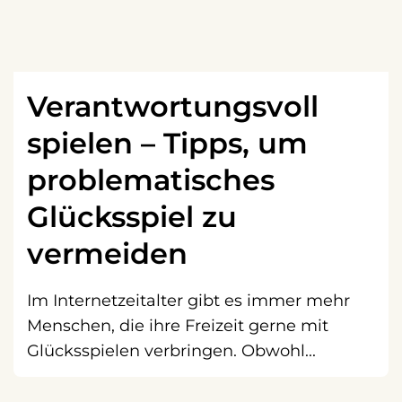
Verantwortungsvoll
spielen – Tipps, um
problematisches
Glücksspiel zu
vermeiden
Im Internetzeitalter gibt es immer mehr
Menschen, die ihre Freizeit gerne mit
Glücksspielen verbringen. Obwohl...