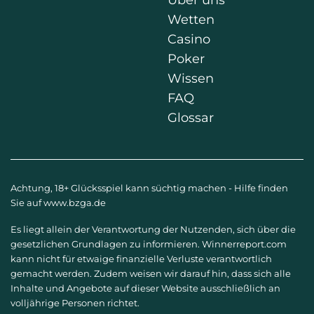
Wetten
Casino
Poker
Wissen
FAQ
Glossar
Achtung, 18+ Glücksspiel kann süchtig machen - Hilfe finden
Sie auf
www.bzga.de
Es liegt allein der Verantwortung der Nutzenden, sich über die
gesetzlichen Grundlagen zu informieren. Winnerreport.com
kann nicht für etwaige finanzielle Verluste verantwortlich
gemacht werden. Zudem weisen wir darauf hin, dass sich alle
Inhalte und Angebote auf dieser Website ausschließlich an
volljährige Personen richtet.