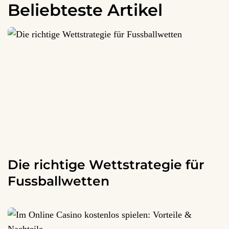
Beliebteste Artikel
Die richtige Wettstrategie für
Fussballwetten