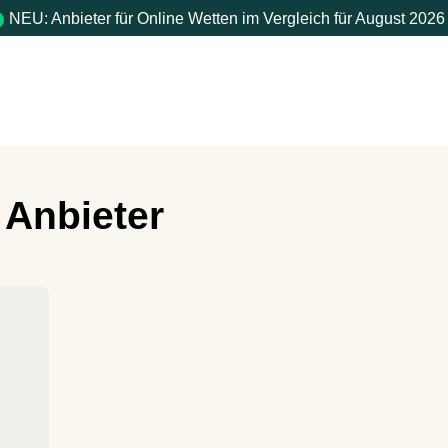
NEU: Anbieter für Online Wetten im Vergleich für August 2026
:
Anbieter