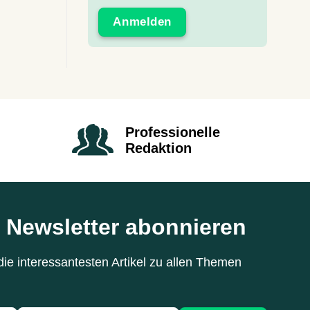
Professionelle
Redaktion
n Newsletter abonnieren
die interessantesten Artikel zu allen Themen