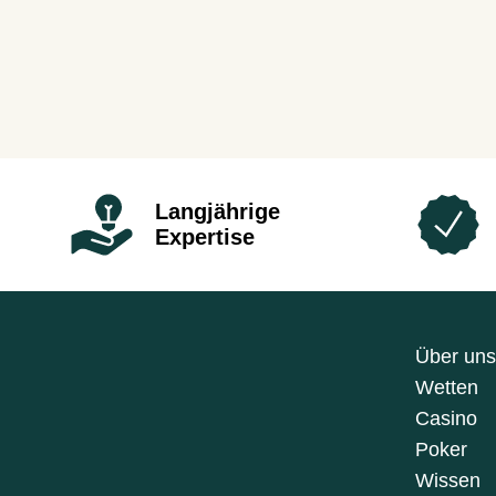
Langjährige
Expertise
Über uns
Wetten
Casino
Poker
Wissen