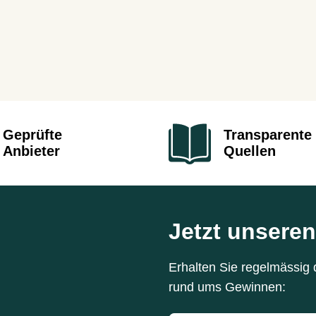
Geprüfte
Transparente
Anbieter
Quellen
Jetzt unsere
Erhalten Sie regelmässig 
rund ums Gewinnen: