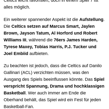
Celtics leicht favorisiert, doch in einem Spiel 7 ist
alles möglich.
Ein weiterer spannender Aspekt ist die
Aufstellung
.
Die
Celtics setzen auf Marcus Smart, Jaylen
Brown, Jayson Tatum, Al Horford und Robert
Williams III
, während die
76ers James Harden,
Tyrese Maxey, Tobias Harris, P.J. Tucker und
Joel Embiid
aufbieten.
Zu beachten ist jedoch, dass die Celtics auf Danilo
Gallinari (ACL) verzichten müssen, was den
Ausgang des Spiels beeinflussen könnte. Das
Spiel
verspricht Spannung, Drama und hochklassigen
Basketball
. Wer auch immer am Ende die
Oberhand behält, das Spiel wird ein Fest für jeden
Basketball-Fan.