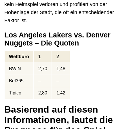
kein Heimspiel verloren und profitiert von der
Höhenlage der Stadt, die oft ein entscheidender
Faktor ist.
Los Angeles Lakers vs. Denver
Nuggets – Die Quoten
Wettbüro
1
2
BWIN
2,70
1,48
Bet365
–
–
Tipico
2,80
1,42
Basierend auf diesen
Informationen, lautet die