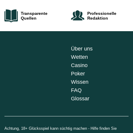
Transparente
Professionelle
Quellen
Redaktion
Über uns
Wetten
Casino
Poker
Wissen
FAQ
Glossar
Achtung, 18+ Glücksspiel kann süchtig machen - Hilfe finden Sie