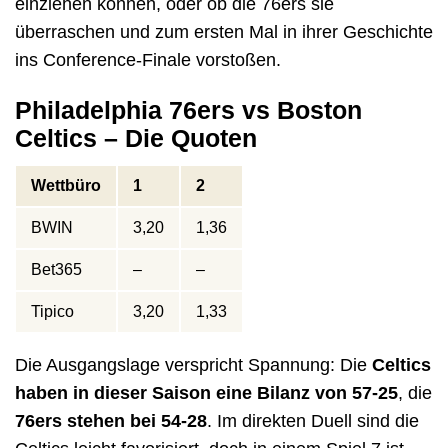
einziehen können, oder ob die 76ers sie
überraschen und zum ersten Mal in ihrer Geschichte
ins Conference-Finale vorstoßen.
Philadelphia 76ers vs Boston
Celtics – Die Quoten
Wettbüro
1
2
BWIN
3,20
1,36
Bet365
–
–
Tipico
3,20
1,33
Die Ausgangslage verspricht Spannung: Die
Celtics
haben in dieser Saison eine Bilanz von 57-25
, die
76ers stehen bei 54-28
. Im direkten Duell sind die