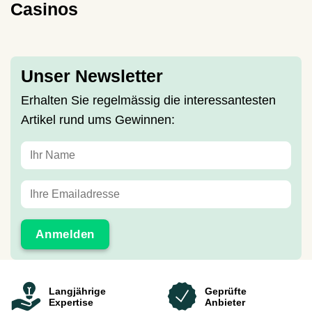
Casinos
Unser Newsletter
Erhalten Sie regelmässig die interessantesten
Artikel rund ums Gewinnen:
Langjährige
Geprüfte
Expertise
Anbieter