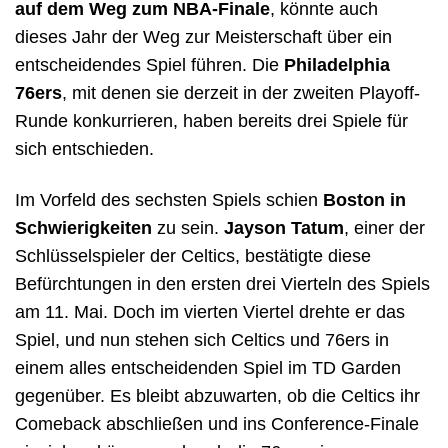
auf dem Weg zum NBA-Finale
, könnte auch
dieses Jahr der Weg zur Meisterschaft über ein
entscheidendes Spiel führen. Die
Philadelphia
76ers
, mit denen sie derzeit in der zweiten Playoff-
Runde konkurrieren, haben bereits drei Spiele für
sich entschieden.
Im Vorfeld des sechsten Spiels schien
Boston in
Schwierigkeiten
zu sein.
Jayson Tatum
, einer der
Schlüsselspieler der Celtics, bestätigte diese
Befürchtungen in den ersten drei Vierteln des Spiels
am 11. Mai. Doch im vierten Viertel drehte er das
Spiel, und nun stehen sich Celtics und 76ers in
einem alles entscheidenden Spiel im TD Garden
gegenüber. Es bleibt abzuwarten, ob die Celtics ihr
Comeback abschließen und ins Conference-Finale