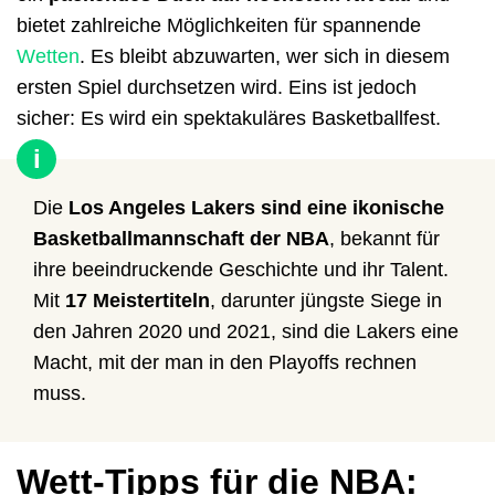
bietet zahlreiche Möglichkeiten für spannende
Wetten
. Es bleibt abzuwarten, wer sich in diesem
ersten Spiel durchsetzen wird. Eins ist jedoch
sicher: Es wird ein spektakuläres Basketballfest.
i
Die
Los Angeles Lakers sind eine ikonische
Basketballmannschaft der NBA
, bekannt für
ihre beeindruckende Geschichte und ihr Talent.
Mit
17 Meistertiteln
, darunter jüngste Siege in
den Jahren 2020 und 2021, sind die Lakers eine
Macht, mit der man in den Playoffs rechnen
muss.
Wett-Tipps für die NBA: