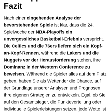
Fazit
Nach einer
eingehenden Analyse der
bevorstehenden Spiele
ist klar, dass die 24.
Spielwoche der
NBA-Playoffs ein
unvergessliches Basketball-Erlebnis
verspricht.
Die
Celtics und die 76ers liefern sich ein Kopf-
an-Kopf-Rennen
, während die
Lakers und die
Nuggets vor der Herausforderung
stehen, ihre
Dominanz in der Western Conference zu
beweisen
. Während die Spieler alles auf dem Platz
geben, haben Sie als Wettender die Chance, auf
der Grundlage unserer Analysen und Prognosen
Ihre eigenen Strategien zu entwickeln. Egal, ob Sie
auf den Gesamtsieger, die Punkteverteilung oder
individuelle Spielerleistungen setzen, jede Wette ist